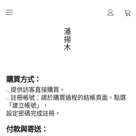
作品
潘
揚
購買備註
木
計畫
工藝
購買方式：
形態
– 提供訪客直接購買。
– 註冊帳號：請於購買過程的結帳頁面，點選
過程
「建立帳號」，
作者
設定密碼完成註冊。
連絡
付款與寄送：