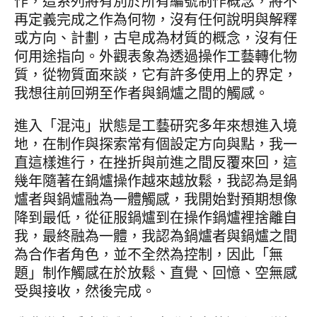
作，這系列將有別於所有編號制作概念，將不
再定義完成之作為何物，沒有任何說明與解釋
或方向、計劃，古皂成為材質的概念，沒有任
何用途指向。外觀表象為透過操作工藝轉化物
質，從物質面來談，它有許多使用上的界定，
我想往前回朔至作者與鍋爐之間的觸感。
進入「混沌」狀態是工藝研究多年來想進入境
地，在制作與探索常有個設定方向與點，我一
直這樣進行，在挫折與前進之間反覆來回，這
幾年隨著在鍋爐操作越來越放鬆，我認為是鍋
爐者與鍋爐融為一體觸感，我開始對預期想像
降到最低，從征服鍋爐到在操作鍋爐裡捨離自
我，最終融為一體，我認為鍋爐者與鍋爐之間
為合作者角色，並不全然為控制，因此「無
題」制作觸感在於放鬆、直覺、回憶、空無感
受與接收，然後完成。