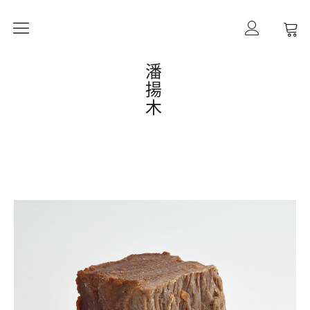
作品
潘
揚
木
購買備註
計畫
工藝
形態
過程
作者
連絡