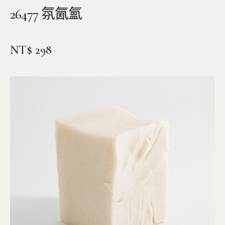
26477 氛氤氳
NT$
298