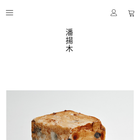
作品
潘
揚
木
購買備註
計畫
工藝
形態
過程
作者
連絡