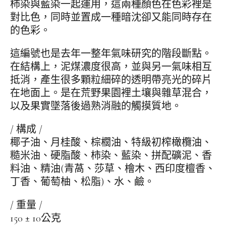
柿染與藍染一起運用，這兩種顏色在色彩裡是
對比色，同時並置成一種暗沈卻又能同時存在
的色彩。
這編號也是去年一整年氣味研究的階段斷點。
在結構上，泥煤濃度很高，並與另一氣味相互
抵消，產生很多顆粒細碎的透明帶亮光的碎片
在地面上。是在荒野果園裡土壤與雜草混合，
以及果實墜落後過熟消融的觸摸質地。
/ 構成 /
椰子油、月桂酸、棕櫚油、特級初榨橄欖油、
糙米油、硬脂酸、柿染、藍染、拼配礦泥、香
料油、精油(青萵、莎草、檜木、西印度檀香、
丁香、葡萄柚、松脂)、水、鹼。
/ 重量 /
150 ± 10公克